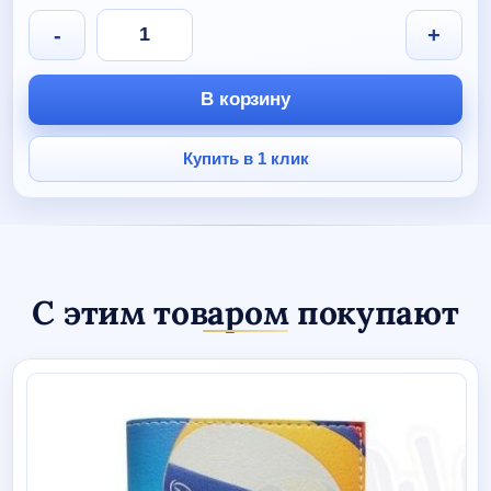
Количество
-
+
товара
Кепка
с
В корзину
прямым
козырьком
Volleylife
Купить в 1 клик
(мяч
пляжный)
С этим товаром покупают