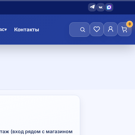
0
ас
Контакты
▾
 этаж (вход рядом с магазином