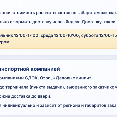
точная стоимость рассчитывается по габаритам заказа)
ьно оформить доставку через Яндекс Доставку, такси
ьник 12:00-17:00, среда 12:00-16:00, суббота 12:00-1
ером.
анспортной компанией
компаниями СДЭК, Ozon, «Деловые линии».
до терминала (пункта выдачи), выбранного заказчиком
жна доставка до двери.
индивидуально и зависит от региона и габаритов зака