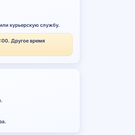
.
 или курьерскую службу.
5:00. Другое время
.
за.