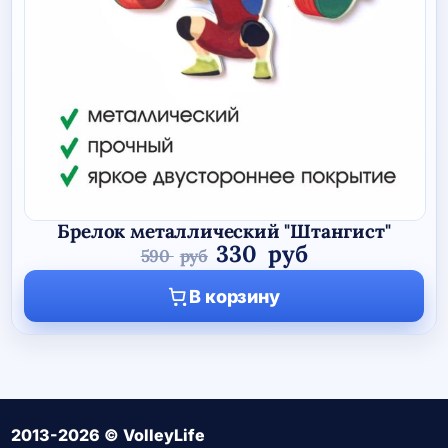
Брелок металлический "Штангист"
Первоначальная
Текущая
330
руб
590
руб
цена
цена:
В корзину
составляла
330 руб.
590 руб.
2013-2026 © VolleyLife