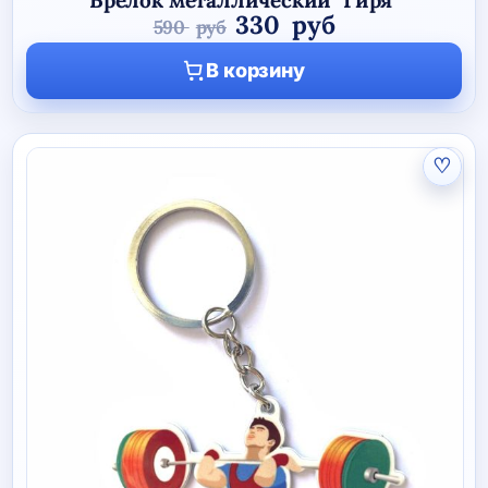
Первоначальная
Текущая
330
руб
590
руб
цена
цена:
В корзину
составляла
330 руб.
590 руб.
♡