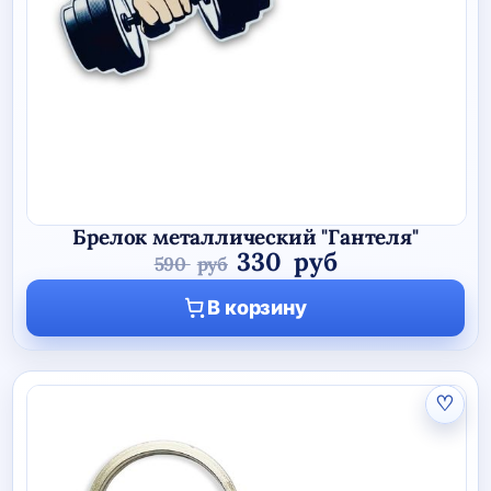
Брелок металлический "Гантеля"
Первоначальная
Текущая
330
руб
590
руб
цена
цена:
В корзину
составляла
330 руб.
590 руб.
♡