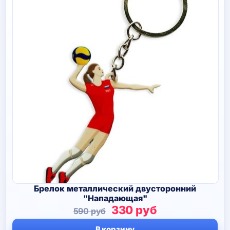
Брелок металлический двусторонний
"Нападающая"
Первоначальная
Текущая
330
руб
590
руб
цена
цена:
В корзину