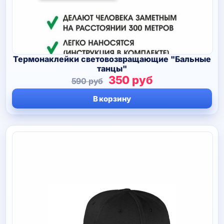
Термонаклейки световозвращающие "Бальные
танцы"
Первоначальная
Текущая
350
руб
590
руб
цена
цена:
В корзину
составляла
350 руб.
590 руб.