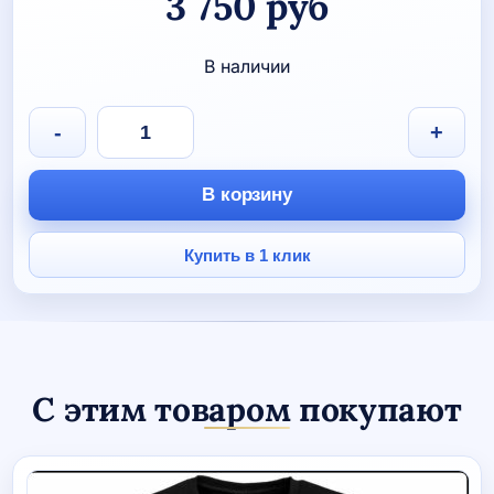
3 750
руб
В наличии
Количество
-
+
товара
Рюкзак
спортивный
В корзину
Volleylife
с
персональным
Купить в 1 клик
нанесением
С этим товаром покупают