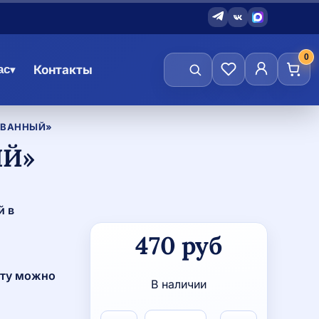
0
ас
Контакты
▾
ОВАННЫЙ»
ЫЙ»
й в
Количество
470
руб
товара
Набор
"Мяч
сту можно
В наличии
рисованный"