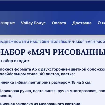
спорта
Volley Бонус
Оплата
Доставка
О н
▾
НАДЛЕЖНОСТИ И НАКЛЕЙКИ "ВОЛЕЙБОЛ"
/
НАБОР «МЯЧ РИС
НАБОР «МЯЧ РИСОВАНН
 набор входит:
локнот формата А5 с двухсторонней цветной обложко
олейбольном стиле, 40 листов, клетка;
инейка гибкая пентапринт размером 18 на 5 см;
ариковая ручка, паста синяя, ручка многоразовая, па
енять;
нижная закладка из мелованного картона.