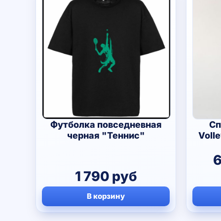
Футболка повседневная
Сп
черная "Теннис"
Voll
1 790
руб
В корзину