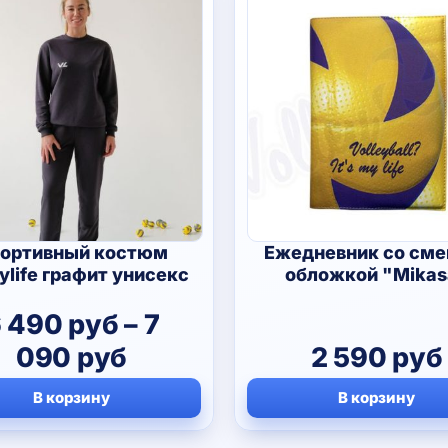
ортивный костюм
Ежедневник со сме
eylife графит унисекс
обложкой "Mikas
6 490
руб
–
7
Диапазон
090
руб
2 590
руб
цен:
В корзину
В корзину
6