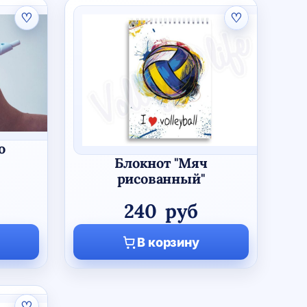
♡
♡
ю
Блокнот "Мяч
рисованный"
240
руб
В корзину
♡