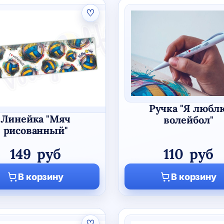
♡
Ручка "Я любл
Линейка "Мяч
волейбол"
рисованный"
149
руб
110
руб
В корзину
В корзину
♡