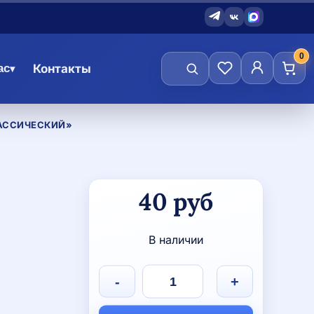
0
ас
Контакты
▾
АССИЧЕСКИЙ»
Количество
40
руб
товара
Магнит
"Мяч
В наличии
классический"
-
+