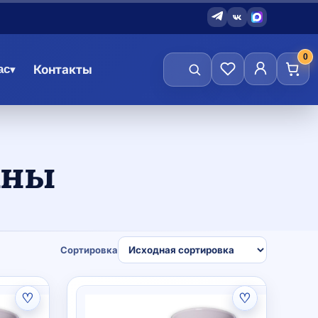
0
ас
Контакты
▾
аны
Сортировка
♡
♡