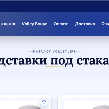
спорта
Volley Бонус
Оплата
Доставка
О н
▾
КАТАЛОГ VOLLEYLIFE
дставки под стак
♡