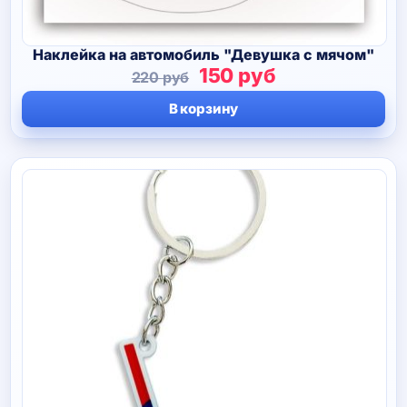
Наклейка на автомобиль "Девушка с мячом"
Первоначальная
Текущая
150
руб
220
руб
цена
цена:
В корзину
составляла
150 руб.
220 руб.