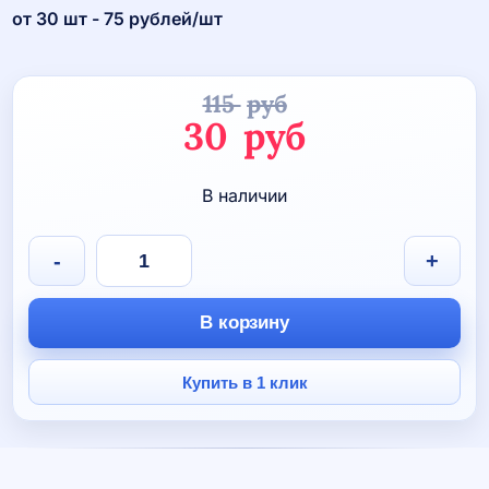
от 30 шт - 75 рублей/шт
115
руб
Первоначаль
30
руб
цена
Текущая
В наличии
составляла
цена:
115 руб.
30 руб.
Количество
-
+
товара
Shoyo
Hinata
В корзину
в
зале
Купить в 1 клик