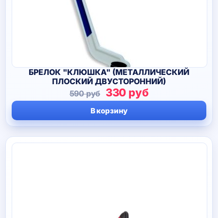
БРЕЛОК "КЛЮШКА" (МЕТАЛЛИЧЕСКИЙ
ПЛОСКИЙ ДВУСТОРОННИЙ)
Первоначальная
Текущая
330
руб
590
руб
цена
цена:
В корзину
составляла
330 руб.
590 руб.