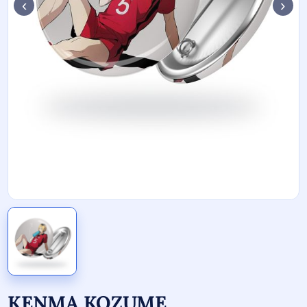
‹
›
KENMA KOZUME