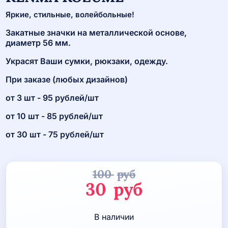
Яркие, стильные, волейбольные!
Закатные значки на металлической основе,
диаметр 56 мм.
Украсят Ваши сумки, рюкзаки, одежду.
При заказе (любых дизайнов)
от 3 шт - 95 рублей/шт
от 10 шт - 85 рублей/шт
от 30 шт - 75 рублей/шт
100
руб
Первоначаль
30
руб
цена
Текущая
В наличии
составляла
цена: