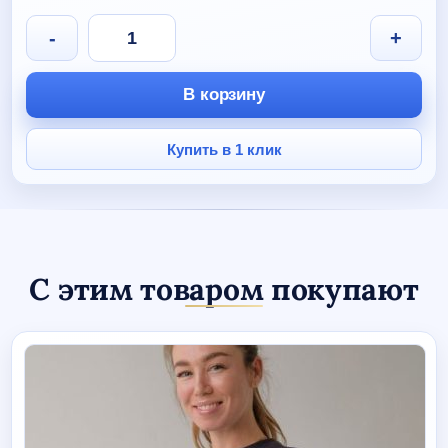
100 руб.
30 руб.
Количество
-
+
товара
KENMA
KOZUME
В корзину
Купить в 1 клик
С этим товаром покупают