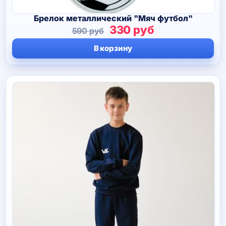
Брелок металлический "Мяч футбол"
Первоначальная
Текущая
330
руб
590
руб
цена
цена:
В корзину
составляла
330 руб.
590 руб.