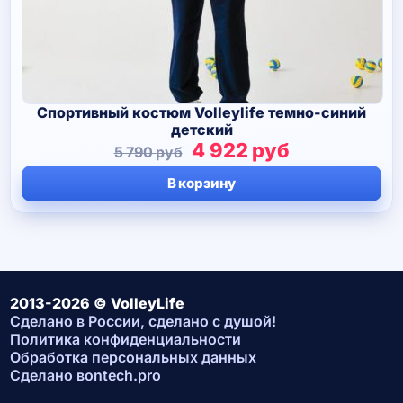
Спортивный костюм Volleylife темно-синий
детский
Первоначальная
Текущая
4 922
руб
5 790
руб
цена
цена:
В корзину
составляла
4
5
922 руб.
790 руб.
2013-2026 © VolleyLife
Сделано в России, сделано с душой!
Политика конфиденциальности
Обработка персональных данных
Сделано в
ontech.pro