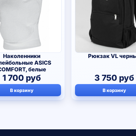
Наколенники
Рюкзак VL черн
лейбольные ASICS
COMFORT, белые
1 700
руб
3 750
руб
В корзину
В корзину