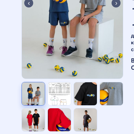
‹
›
д
к
с