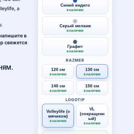
Синий индиго
ylife, а
В НАЛИЧИИ
у.
Серый меланж
В НАЛИЧИИ
напишите в
р свяжется
Графит
В НАЛИЧИИ
RAZMER
НЯМ.
120 см
130 см
В НАЛИЧИИ
В НАЛИЧИИ
140 см
150 см
В НАЛИЧИИ
В НАЛИЧИИ
LOGOTIP
VL
Volleylife (с
(сокращенн
мячиком)
ый)
В НАЛИЧИИ
В НАЛИЧИИ