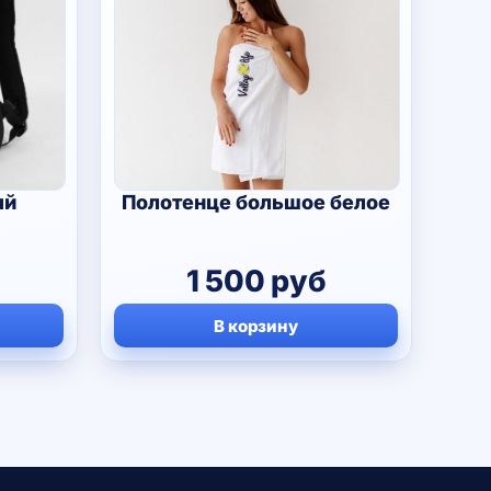
Полотенце большое белое
ый
1 500
руб
В корзину