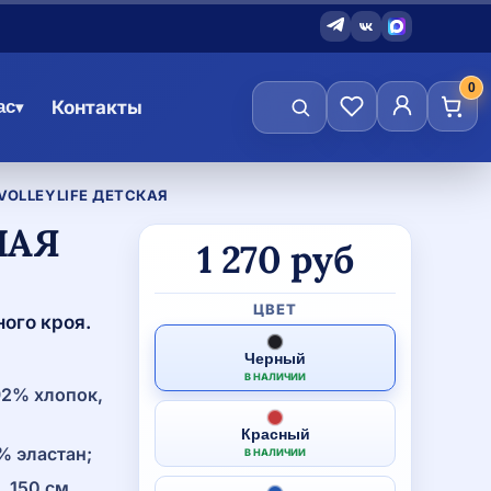
0
ас
Контакты
▾
VOLLEYLIFE ДЕТСКАЯ
НАЯ
Количество
1 270
руб
товара
Футболка
тренировочная
ЦВЕТ
ого кроя.
Volleylife
детская
Черный
В НАЛИЧИИ
2% хлопок,
Красный
 эластан;
В НАЛИЧИИ
, 150 см.