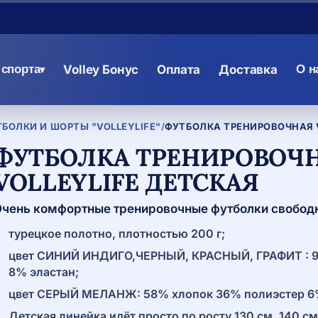
спорта
Volley Бонус
Оплата
Доставка
О н
▾
БОЛКИ И ШОРТЫ "VOLLEYLIFE"
/
ФУТБОЛКА ТРЕНИРОВОЧНАЯ 
ФУТБОЛКА ТРЕНИРОВОЧ
VOLLEYLIFE ДЕТСКАЯ
чень комфортные тренировочные футболки свободн
турецкое полотно, плотностью 200 г;
цвет СИНИЙ ИНДИГО,ЧЕРНЫЙ, КРАСНЫЙ, ГРАФИТ : 9
8% эластан;
цвет СЕРЫЙ МЕЛАНЖ: 58% хлопок 36% полиэстер 6%
Детская линейка идёт просто по росту 130 см, 140 см