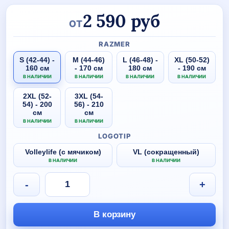
2 590
руб
ОТ
RAZMER
S (42-44) -
M (44-46)
L (46-48) -
XL (50-52)
160 см
- 170 см
180 см
- 190 см
В НАЛИЧИИ
В НАЛИЧИИ
В НАЛИЧИИ
В НАЛИЧИИ
2XL (52-
3XL (54-
54) - 200
56) - 210
см
см
В НАЛИЧИИ
В НАЛИЧИИ
LOGOTIP
Volleylife (с мячиком)
VL (сокращенный)
В НАЛИЧИИ
В НАЛИЧИИ
Количество
-
+
товара
Тренировочный
костюм
В корзину
Volleylife
ЧЕРНЫЙ