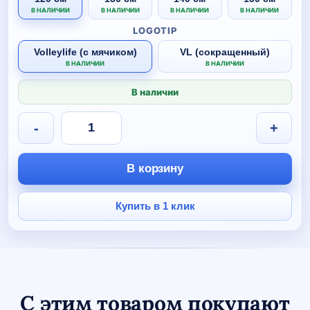
В НАЛИЧИИ
В НАЛИЧИИ
В НАЛИЧИИ
В НАЛИЧИИ
LOGOTIP
Volleylife (с мячиком)
VL (сокращенный)
В НАЛИЧИИ
В НАЛИЧИИ
В наличии
Количество
-
+
товара
Тренировочный
костюм
В корзину
Volleylife
ЧЕРНЫЙ
детский
Купить в 1 клик
С этим товаром покупают