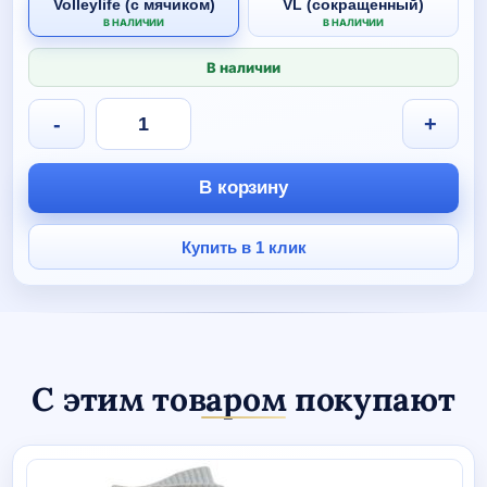
Volleylife (с мячиком)
VL (сокращенный)
В НАЛИЧИИ
В НАЛИЧИИ
В наличии
Количество
-
+
товара
Тренировочный
костюм
В корзину
Volleylife
СИНИЙ
ИНДИГО
Купить в 1 клик
детский
С этим товаром покупают