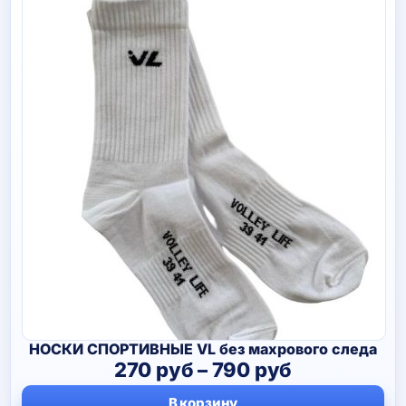
НОСКИ СПОРТИВНЫЕ VL без махрового следа
Диапазон
270
руб
–
790
руб
цен:
В корзину