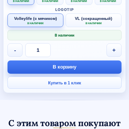
В НАЛИЧИИ
В НАЛИЧИИ
В НАЛИЧИИ
В НАЛИЧИИ
LOGOTIP
Volleylife (с мячиком)
VL (сокращенный)
В НАЛИЧИИ
В НАЛИЧИИ
В наличии
Количество
-
+
товара
Тренировочный
костюм
В корзину
Volleylife
КРАСНЫЙ
детский
Купить в 1 клик
С этим товаром покупают