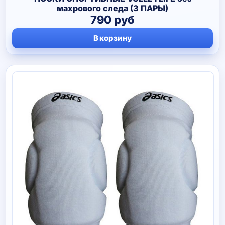
махрового следа (3 ПАРЫ)
790
руб
В корзину