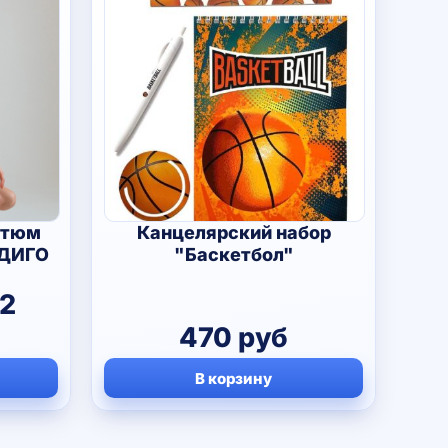
стюм
Канцелярский набор
НДИГО
"Баскетбол"
2
иапазон
470
руб
ен:
В корзину
90 руб