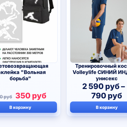
етовозвращающая
Тренировочный ко
аклейка "Вольная
Volleylife СИНИЙ И
борьба"
унисекс
2 590
руб
–
Первоначальная
Текущая
Д
350
руб
790
руб
90
руб
цена
цена:
ц
В корзину
В корзину
составляла
350 руб.
2
590 руб.
5