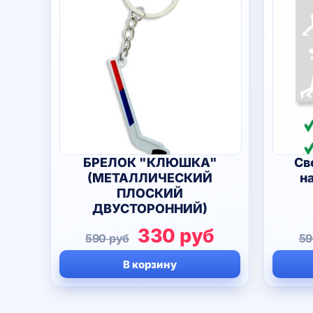
БРЕЛОК "КЛЮШКА"
Св
(МЕТАЛЛИЧЕСКИЙ
н
ПЛОСКИЙ
ДВУСТОРОННИЙ)
Первоначальная
Текущая
330
руб
590
руб
5
цена
цена:
В корзину
составляла
330 руб.
590 руб.