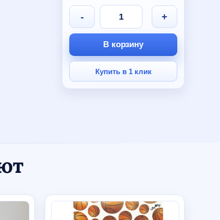
3
1
-
+
890 руб.
000 руб.
В корзину
Купить в 1 клик
ают