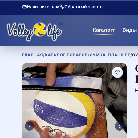
Напишите нам
Обратный звонок
Каталог
Виды 
▾
ГЛАВНАЯ
/
КАТАЛОГ ТОВАРОВ
/
СУМКА-ПЛАНШЕТ
/
С
♡
Н
‹
›