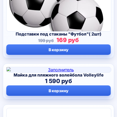
Подставки под стаканы "Футбол"( 2шт)
Первоначальная
Текущая
169
руб
199
руб
цена
цена:
В корзину
составляла
169 руб.
199 руб.
Майка для пляжного волейбола Volleylife
1 590
руб
В корзину