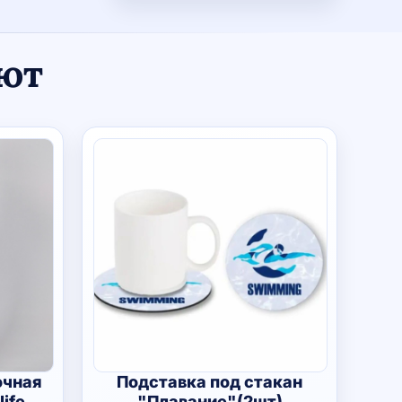
ают
очная
Подставка под стакан
life
"Плавание"(2шт)