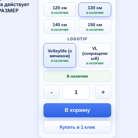
в действует
120 см
130 см
 РАЗМЕР
В НАЛИЧИИ
В НАЛИЧИИ
140 см
150 см
В НАЛИЧИИ
В НАЛИЧИИ
LOGOTIP
VL
Volleylife (с
(сокращенн
мячиком)
ый)
В НАЛИЧИИ
В НАЛИЧИИ
В наличии
-
+
В корзину
Купить в 1 клик