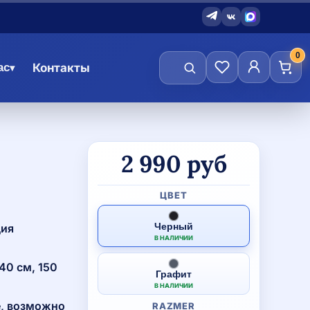
0
ас
Контакты
▾
Количество
2 990
руб
товара
Свитшот
Volleylife
ЦВЕТ
детский
Черный
ция
В НАЛИЧИИ
40 см, 150
Графит
В НАЛИЧИИ
е, возможно
RAZMER