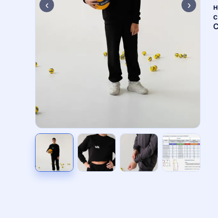
‹
›
н
с