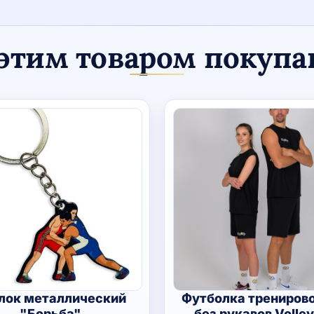
этим товаром покуп
лок металлический
Футболка трениров
"Борьба"
без рукавов Volley