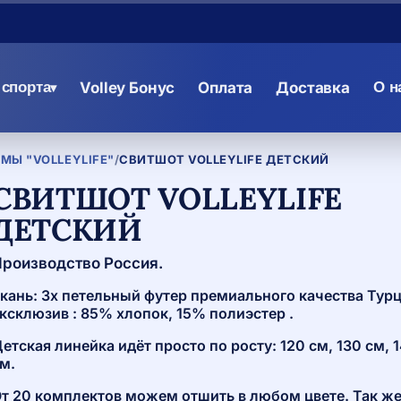
спорта
Volley Бонус
Оплата
Доставка
О н
▾
Ы "VOLLEYLIFE"
/
СВИТШОТ VOLLEYLIFE ДЕТСКИЙ
СВИТШОТ VOLLEYLIFE
ДЕТСКИЙ
роизводство Россия.
кань: 3х петельный футер премиального качества Тур
ксклюзив : 85% хлопок, 15% полиэстер .
етская линейка идёт просто по росту: 120 см, 130 см, 1
м.
т 20 комплектов можем отшить в любом цвете. Так ж