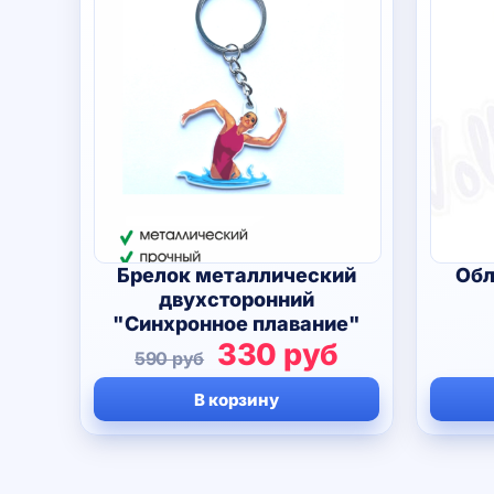
Брелок металлический
Обл
двухсторонний
"Синхронное плавание"
Первоначальная
Текущая
330
руб
590
руб
цена
цена:
В корзину
составляла
330 руб.
590 руб.