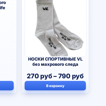
ого
ife
НОСКИ СПОРТИВНЫЕ VL
без махрового следа
Диапа
270
руб
–
790
руб
цен:
В корзину
270 ру
–