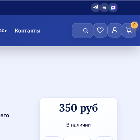
0
ас
Контакты
▾
Количество
350
руб
товара
Световозвращаюшие
его
термонаклейки
В наличии
для
девушек