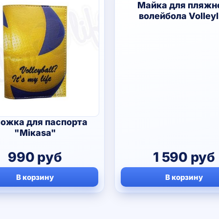
Майка для пляжн
волейбола Volleyl
ожка для паспорта
"Мiкаsа"
990
руб
1 590
руб
В корзину
В корзину