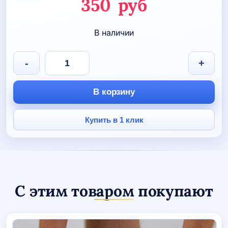
Первоначаль
350
руб
цена
Текущая
В наличии
составляла
цена:
590 руб.
350 руб.
Количество
-
+
товара
СВЕТОВОВОЗВРАЩАЮЩАЯ
НАКЛЕЙКА
В корзину
ХОККЕЙ
Купить в 1 клик
С этим товаром покупают