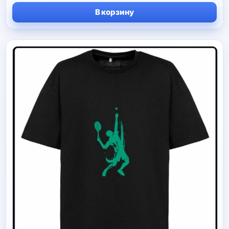
цен:
В корзину
270 руб
–
790 руб