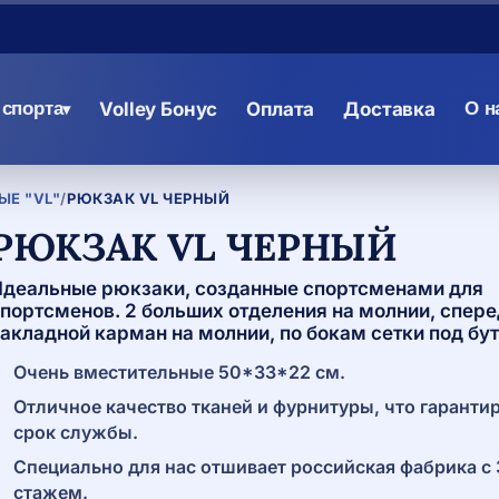
спорта
Volley Бонус
Оплата
Доставка
О н
▾
Е "VL"
/
РЮКЗАК VL ЧЕРНЫЙ
РЮКЗАК VL ЧЕРНЫЙ
деальные рюкзаки, созданные спортсменами для
портсменов. 2 больших отделения на молнии, спер
акладной карман на молнии, по бокам сетки под бу
Очень вместительные 50*33*22 см.
Отличное качество тканей и фурнитуры, что гаранти
срок службы.
Специально для нас отшивает российская фабрика с
стажем.