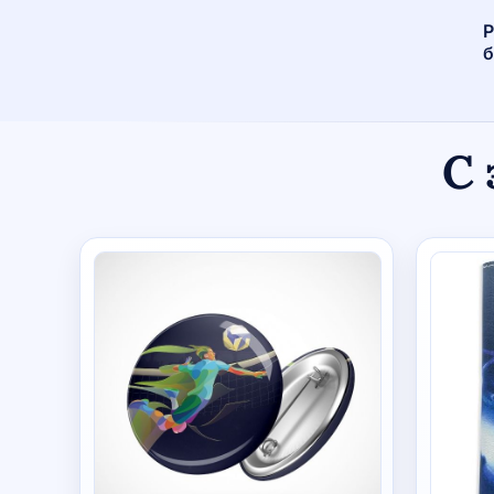
Р
б
С 