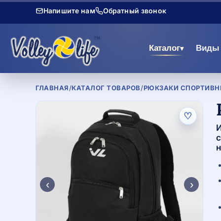
Напишите нам
Обратный звонок
Каталог
Виды 
▾
ГЛАВНАЯ
/
КАТАЛОГ ТОВАРОВ
/
РЮКЗАКИ СПОРТИВНЫ
♡
И
с
н
‹
›