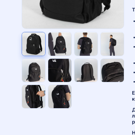
Т
Е
к
Д
л
р
Н