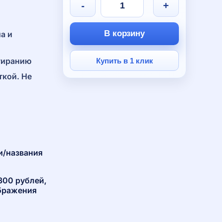
-
+
В корзину
а и
стиранию
Купить в 1 клик
кой. Не
и/названия
300 рублей,
ображения