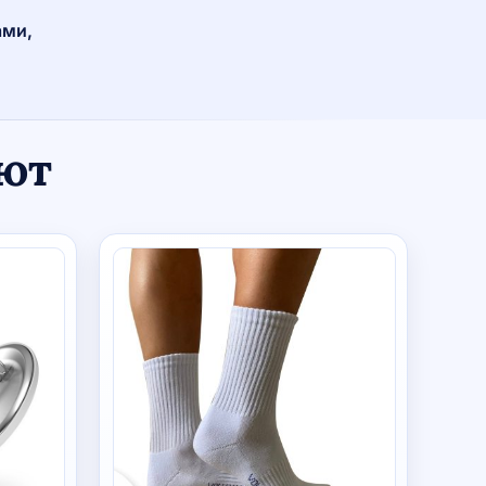
ами,
ают