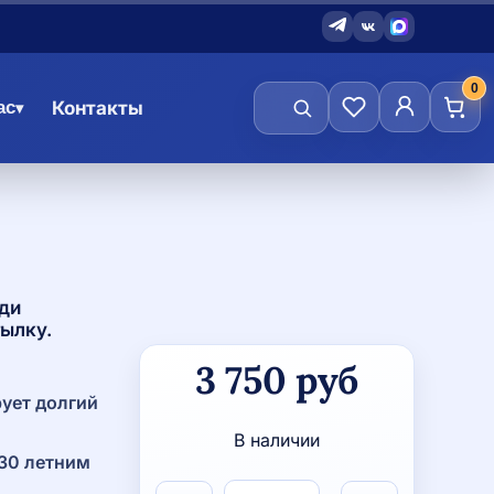
0
ас
Контакты
▾
еди
тылку.
Количество
3 750
руб
товара
Рюкзак
рует долгий
VL
В наличии
черный
 30 летним