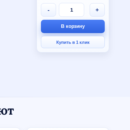
599 руб.
550 руб.
-
+
В корзину
Купить в 1 клик
ают