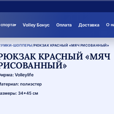
спорта
Volley Бонус
Оплата
Доставка
О н
▾
СУМКИ-ШОППЕРЫ
/
РЮКЗАК КРАСНЫЙ «МЯЧ РИСОВАННЫЙ»
РЮКЗАК КРАСНЫЙ «МЯЧ
РИСОВАННЫЙ»
ирма: Volleylife
атериал: полиэстер
азмеры: 34*45 см