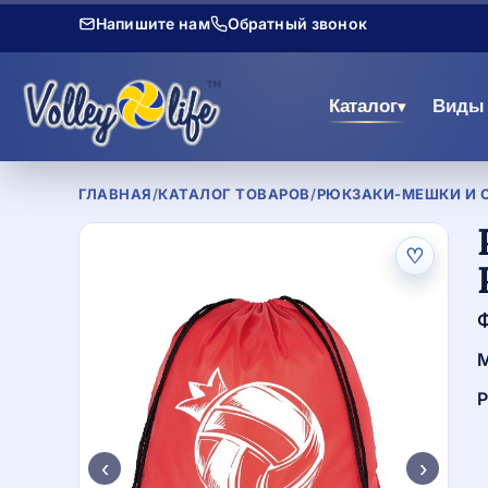
Напишите нам
Обратный звонок
Каталог
Виды 
▾
ГЛАВНАЯ
/
КАТАЛОГ ТОВАРОВ
/
РЮКЗАКИ-МЕШКИ И 
♡
Ф
М
Р
‹
›