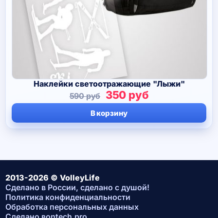
Наклейки светоотражающие "Лыжи"
Первоначальная
Текущая
350
руб
590
руб
цена
цена:
В корзину
составляла
350 руб.
590 руб.
2013-2026 © VolleyLife
Сделано в России, сделано с душой!
Политика конфиденциальности
Обработка персональных данных
Сделано в
ontech.pro