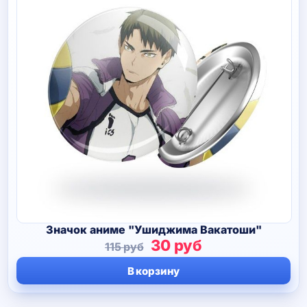
Значок аниме "Ушиджима Вакатоши"
Первоначальная
Текущая
30
руб
115
руб
цена
цена:
В корзину
составляла
30 руб.
115 руб.