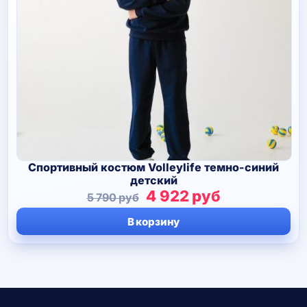
Спортивный костюм Volleylife темно-синий
детский
Первоначальная
Текущая
4 922
руб
5 790
руб
цена
цена:
В корзину
составляла
4
5
922 руб.
790 руб.