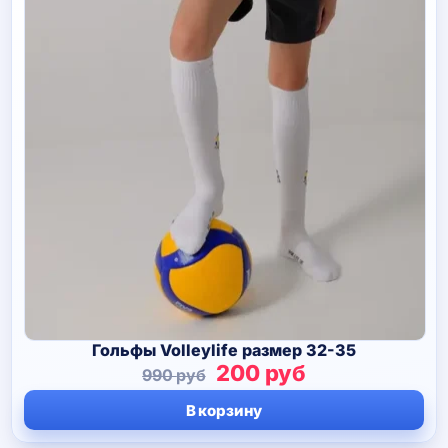
Гольфы Volleylife размер 32-35
Первоначальная
Текущая
200
руб
990
руб
цена
цена:
В корзину
составляла
200 руб.