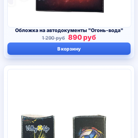
Обложка на автодокументы "Огонь-вода"
Первоначальная
Текущая
890
руб
1 290
руб
цена
цена:
В корзину
составляла
890 руб.
1
290 руб.