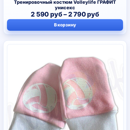
1
Тренировочный костюм Volleylife ГРАФИТ
670 руб
унисекс
Диапазо
2 590
руб
–
2 790
руб
цен:
В корзину
2
590 руб
–
2
790 руб