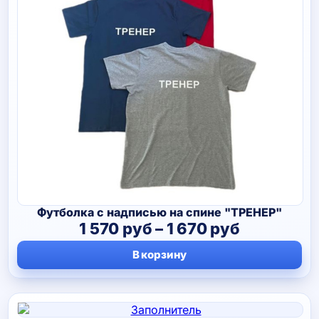
Футболка с надписью на спине "ТРЕНЕР"
Диапазон
1 570
руб
–
1 670
руб
цен:
В корзину
1
570 руб
–