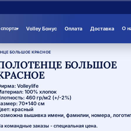
спорта
Volley Бонус
Оплата
Доставка
О н
▾
НЦЕ БОЛЬШОЕ КРАСНОЕ
ПОЛОТЕНЦЕ БОЛЬШОЕ
КРАСНОЕ
ирма: Volleylife
атериал: 100% хлопок
лотность: 460 гр/м2 (+/-2%)
азмер: 70*140 см
вет: красный
озможна вышивка имени, фамилии, номера, логотипа
а командные заказы - специальная цена.