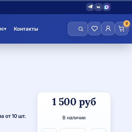
0
ас
Контакты
▾
Количество
1 500
руб
товара
Полотенце
большое
 от 10 шт.
В наличии
красное