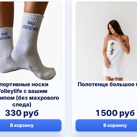
портивные носки
Полотенце большое 
olleylife с вашим
типом (без махрового
следа)
330
руб
1 500
руб
В корзину
В корзину