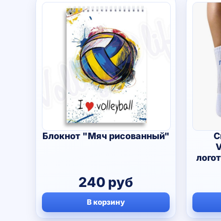
Блокнот "Мяч рисованный"
С
V
лого
240
руб
В корзину