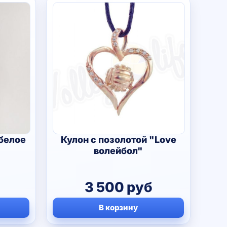
белое
Кулон с позолотой "Love
волейбол"
3 500
руб
В корзину