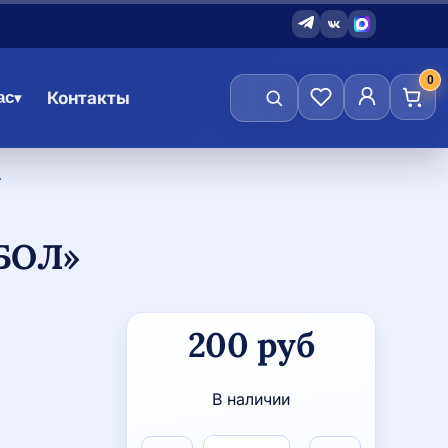
0
ас
Контакты
▾
»
БОЛ»
Количество
200
руб
товара
Подвеска
-
В наличии
светоотражатель
"Футбол"