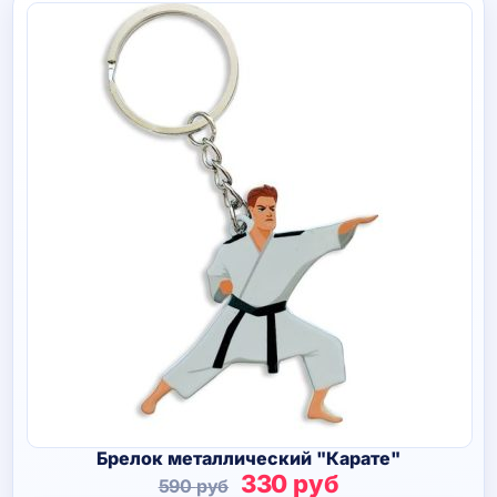
Брелок металлический "Карате"
Первоначальная
Текущая
330
руб
590
руб