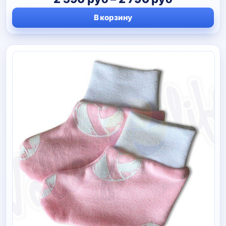
цен:
В корзину
2
590 руб
–
2
790 руб