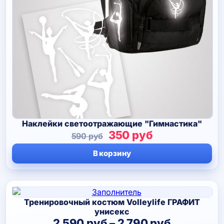
Наклейки светоотражающие "Гимнастика"
Первоначальная
Текущая
350
руб
590
руб
цена
цена:
В корзину
составляла
350 руб.
590 руб.
Тренировочный костюм Volleylife ГРАФИТ
унисекс
Диапазо
2 590
руб
–
2 790
руб