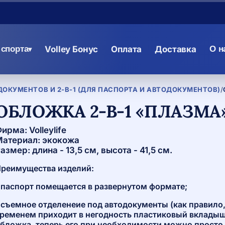
спорта
Volley Бонус
Оплата
Доставка
О н
▾
ОКУМЕНТОВ И 2-В-1 (ДЛЯ ПАСПОРТА И АВТОДОКУМЕНТОВ)
/
ОБЛОЖКА 2-В-1 «ПЛАЗМА
ирма: Volleylife
атериал: экокожа
азмер: длина - 13,5 см, высота - 41,5 см.
реимущества изделий:
 паспорт помещается в развернутом формате;
 съемное отделенеие под автодокументы (как правило,
ременем приходит в негодность пластиковый вкладыш,
бложка, теперь его при необходимости можно просто 