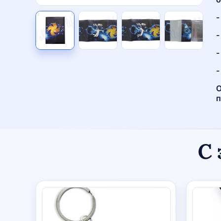
-
-
-
-
О
п
С 