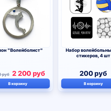
лон "Волейболист"
Набор волейбольны
стикеров, 4 шт
Первоначальная
Текущая
2 200
руб
200
руб
0
руб
цена
цена:
В корзину
В корзину
составляла
2
2
200 руб.
990 руб.