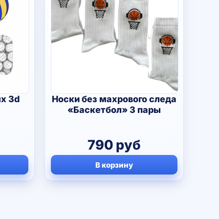
х 3d
Носки без махрового следа
«Баскетбол» 3 пары
790
руб
В корзину