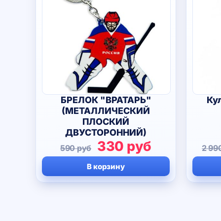
БРЕЛОК "ВРАТАРЬ"
Ку
(МЕТАЛЛИЧЕСКИЙ
ПЛОСКИЙ
ДВУСТОРОННИЙ)
Первоначальная
Текущая
330
руб
590
руб
2 99
цена
цена:
В корзину
составляла
330 руб.
590 руб.