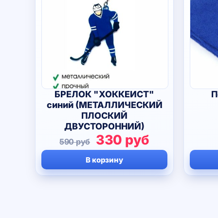
БРЕЛОК "ХОККЕИСТ"
П
синий (МЕТАЛЛИЧЕСКИЙ
ПЛОСКИЙ
ДВУСТОРОННИЙ)
Первоначальная
Текущая
330
руб
590
руб
цена
цена:
В корзину
составляла
330 руб.
590 руб.