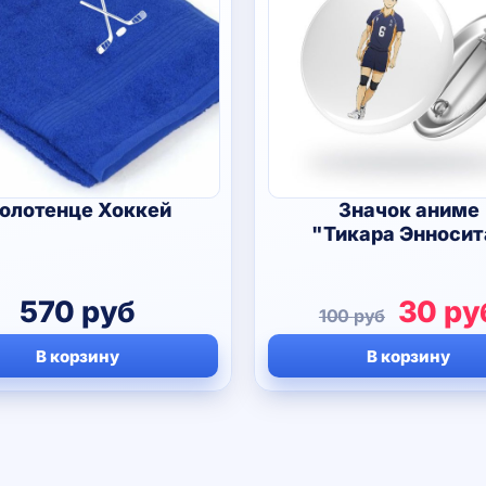
олотенце Хоккей
Значок аниме
"Тикара Энносит
Перво
570
руб
30
ру
100
руб
цена
В корзину
В корзину
соста
100 р