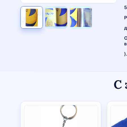
5
Р
д
О
в
)
С 