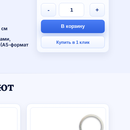
1
890 руб.
-
+
290 руб.
В корзину
2 см
ами,
Купить в 1 клик
 (А5-формат
ают