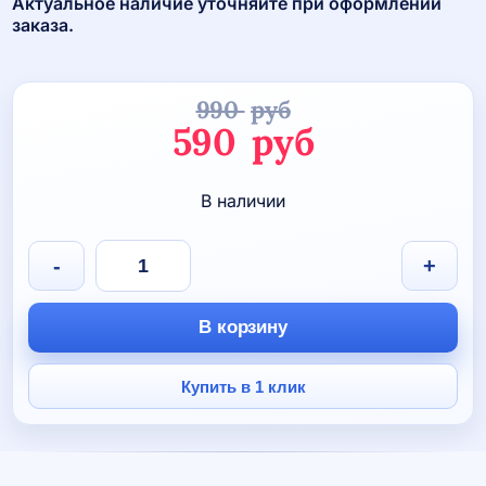
Актуальное наличие уточняйте при оформлении
заказа.
990
руб
Первоначаль
590
руб
цена
Текущая
В наличии
составляла
цена:
990 руб.
590 руб.
Количество
-
+
товара
Обложка
для
В корзину
паспорта
Купить в 1 клик