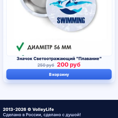
Значок Светоотражающий "Плавание"
Первоначальная
Текущая
200
руб
250
руб
цена
цена:
В корзину
составляла
200 руб.
250 руб.
2013-2026 © VolleyLife
Сделано в России, сделано с душой!