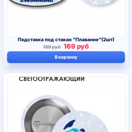
Подставка под стакан "Плавание"(2шт)
Первоначальная
Текущая
169
руб
199
руб
цена
цена:
В корзину
составляла
169 руб.
199 руб.