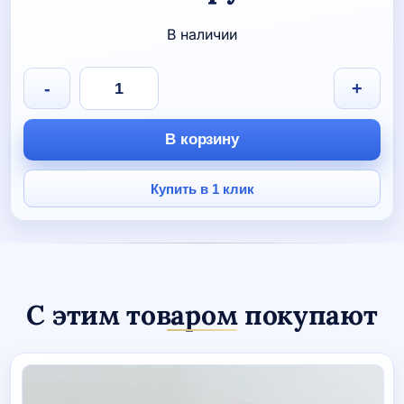
В наличии
Количество
-
+
товара
Обложка
для
В корзину
паспорта
"Теннис"
Купить в 1 клик
С этим товаром покупают