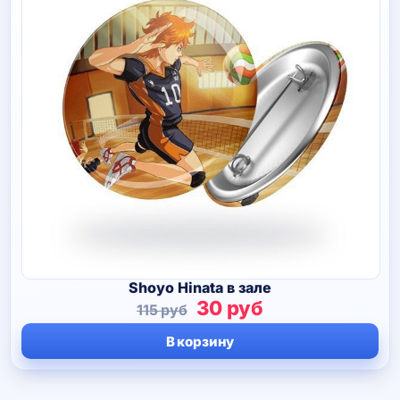
Shoyo Hinata в зале
Первоначальная
Текущая
30
руб
115
руб
цена
цена:
В корзину
составляла
30 руб.
115 руб.