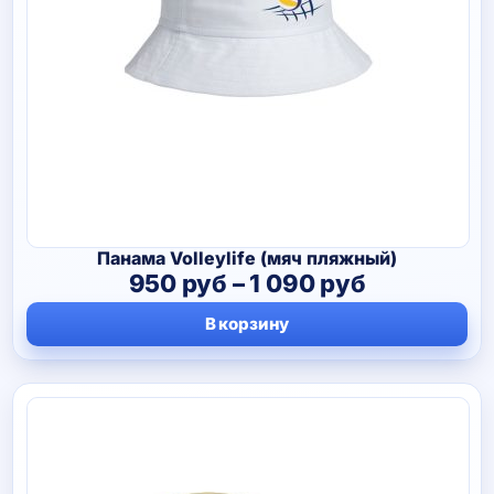
Панама Volleylife (мяч пляжный)
Диапазон
950
руб
–
1 090
руб
цен:
В корзину
950 руб
–
1
090 руб