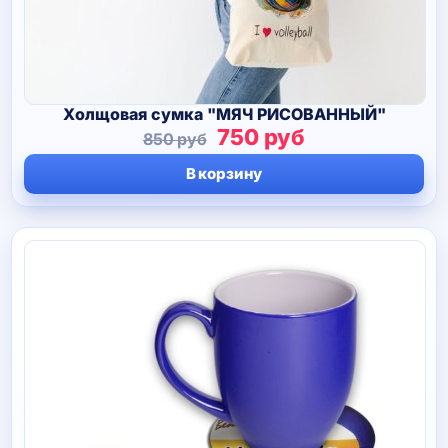
Холщовая сумка "МЯЧ РИСОВАННЫЙ"
Первоначальная
Текущая
750
руб
850
руб
цена
цена:
В корзину
составляла
750 руб.
850 руб.