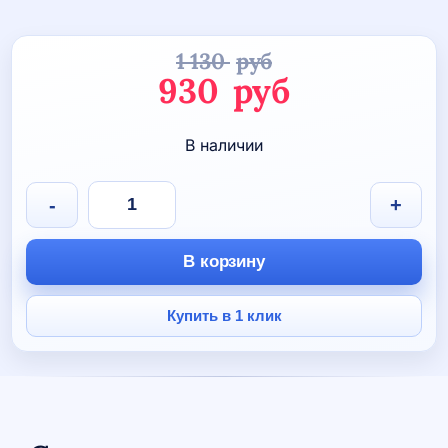
1 130
руб
Первоначаль
930
руб
цена
Текущая
В наличии
составляла
цена:
1
930 руб.
Количество
-
+
товара
130 руб.
Носки
спортивные
В корзину
"Теннис"
с
махровым
Купить в 1 клик
следом
(3
пары)