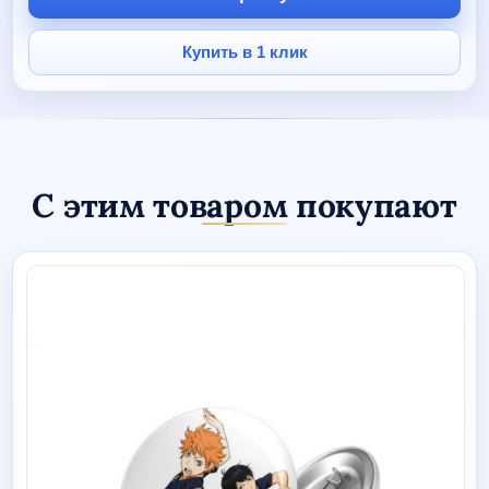
махрового
следа
"Плавание"
Купить в 1 клик
1
пара
С этим товаром покупают