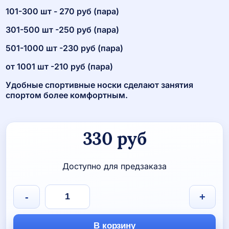
101-300 шт - 270 руб (пара)
301-500 шт -250 руб (пара)
501-1000 шт -230 руб (пара)
от 1001 шт -210 руб (пара)
Удобные спортивные носки сделают занятия
спортом более комфортным.
330
руб
Доступно для предзаказа
Количество
-
+
товара
Носки
без
В корзину