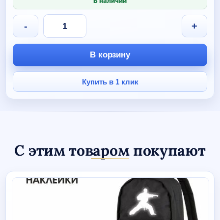
В наличии
Количество
-
+
товара
Наколенники
волейбольные
В корзину
ASICS
COMFORT,
черные
Купить в 1 клик
С этим товаром покупают