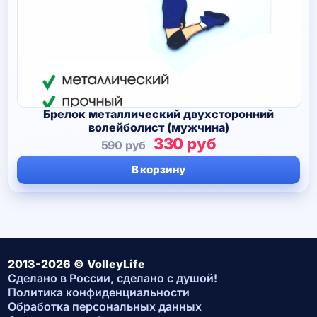
Брелок металлический двухсторонний
волейболист (мужчина)
Первоначальная
Текущая
330
руб
590
руб
цена
цена:
В корзину
составляла
330 руб.
590 руб.
2013-2026 © VolleyLife
Сделано в России, сделано с душой!
Политика конфиденциальности
Обработка персональных данных