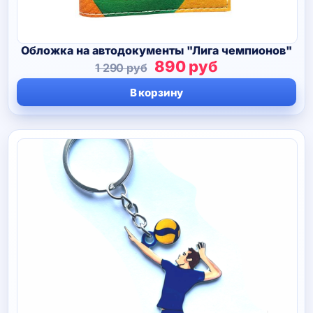
Обложка на автодокументы "Лига чемпионов"
Первоначальная
Текущая
890
руб
1 290
руб
цена
цена:
В корзину
составляла
890 руб.
1
290 руб.