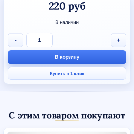
220
руб
В наличии
Количество
-
+
товара
Наклейка
на
В корзину
автомобиль
"Нападающая"
Купить в 1 клик
С этим товаром покупают