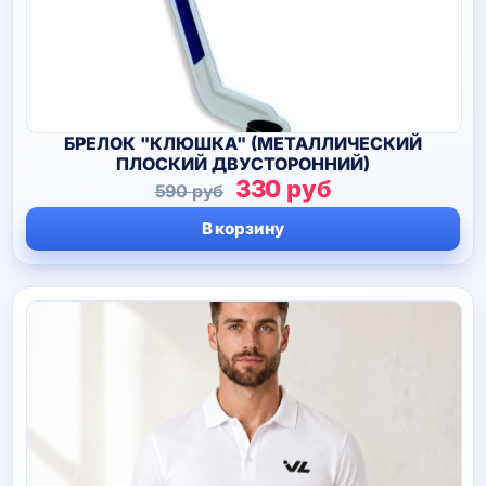
БРЕЛОК "КЛЮШКА" (МЕТАЛЛИЧЕСКИЙ
ПЛОСКИЙ ДВУСТОРОННИЙ)
Первоначальная
Текущая
330
руб
590
руб
цена
цена:
В корзину
составляла
330 руб.
590 руб.