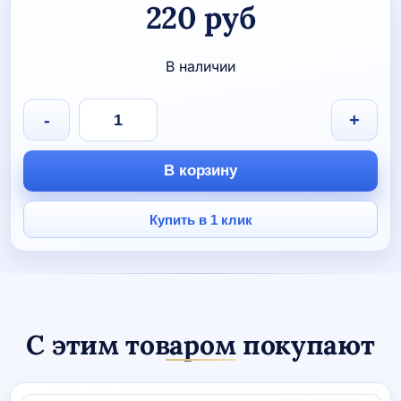
220
руб
В наличии
Количество
-
+
товара
НАКЛЕЙКА
НА
В корзину
АВТОМОБИЛЬ
"Дети
в
Купить в 1 клик
машине"
С этим товаром покупают