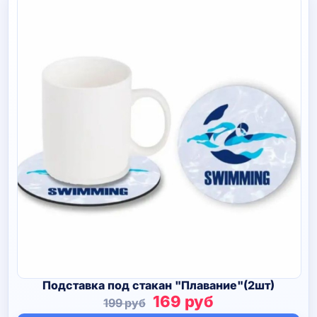
Подставка под стакан "Плавание"(2шт)
Первоначальная
Текущая
169
руб
199
руб