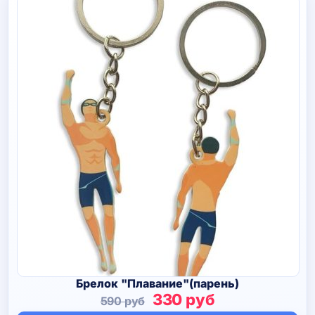
Брелок "Плавание"(парень)
Первоначальная
Текущая
330
руб
590
руб