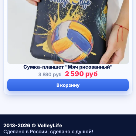
Сумка-планшет "Мяч рисованный"
Первоначальная
Текущая
2 590
руб
3 890
руб
цена
цена:
В корзину
составляла
2
3
590 руб.
890 руб.
2013-2026 © VolleyLife
Сделано в России, сделано с душой!