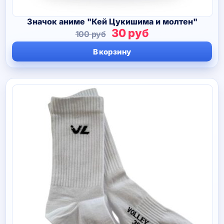
Значок аниме "Кей Цукишима и молтен"
Первоначальная
Текущая
30
руб
100
руб
цена
цена:
В корзину
составляла
30 руб.
100 руб.