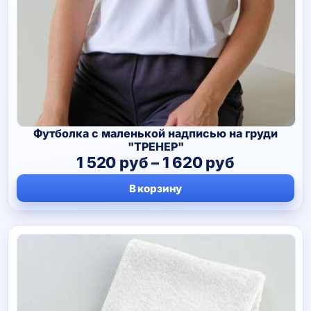
Футболка с маленькой надписью на груди
"ТРЕНЕР"
Диапазо
1 520
руб
–
1 620
руб
цен:
В корзину
1
520 руб
–
1
620 руб