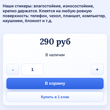
Наши стикеры: влагостойкие, износостойкие,
крепко держатся. Клеятся на любую ровную
поверхность: телефон, чехол, планшет, компьютер,
наушники, блокнот и т.д.
290
руб
В наличии
Количество
-
+
товара
Набор
волейбольных
В корзину
3d
стикеров,
6
Купить в 1 клик
шт