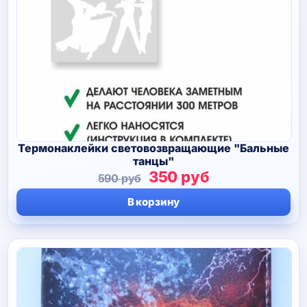
Термонаклейки световозвращающие "Бальные
танцы"
Первоначальная
Текущая
350
руб
590
руб
цена
цена:
В корзину
составляла
350 руб.
590 руб.