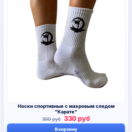
Носки спортивные с махровым следом
"Карате"
Первоначальная
Текущая
330
руб
390
руб
цена
цена:
В корзину