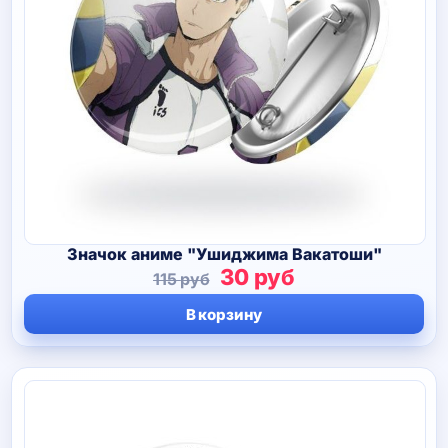
Значок аниме "Ушиджима Вакатоши"
Первоначальная
Текущая
30
руб
115
руб
цена
цена:
В корзину
составляла
30 руб.
115 руб.