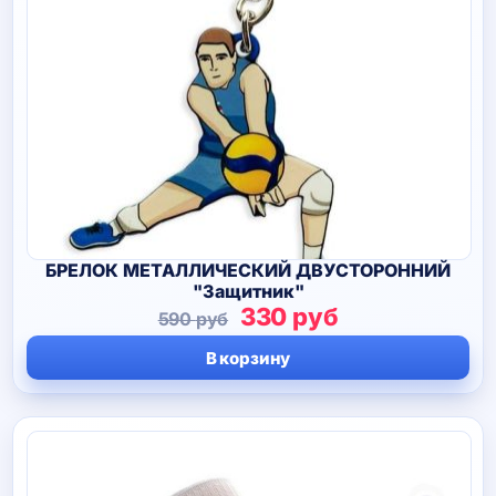
БРЕЛОК МЕТАЛЛИЧЕСКИЙ ДВУСТОРОННИЙ
"Защитник"
Первоначальная
Текущая
330
руб
590
руб
цена
цена:
В корзину
составляла
330 руб.
590 руб.