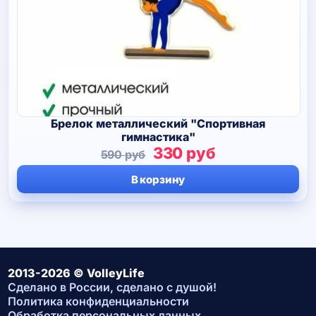
Брелок металлический "Спортивная
гимнастика"
Первоначальная
Текущая
330
руб
590
руб
цена
цена:
В корзину
составляла
330 руб.
590 руб.
2013-2026 © VolleyLife
Сделано в России, сделано с душой!
Политика конфиденциальности
Обработка персональных данных