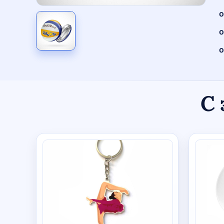
о
о
о
С 