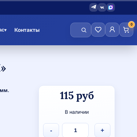
0
ас
Контакты
▾
»
Количество
 мм.
115
руб
товара
Значок
"Мяч
В наличии
пляжный"
-
+