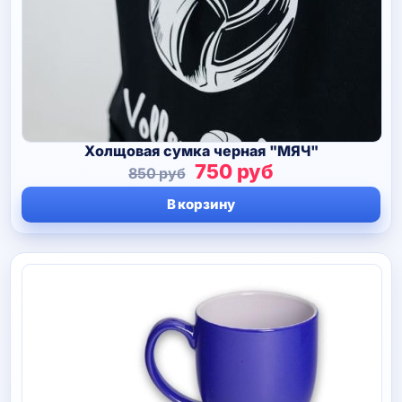
Холщовая сумка черная "МЯЧ"
Первоначальная
Текущая
750
руб
850
руб
цена
цена:
В корзину
составляла
750 руб.
850 руб.